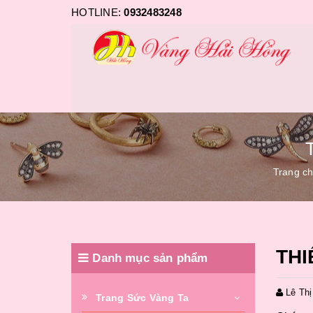
HOTLINE:
0932483248
Trang c
THI
Danh mục sản phẩm
Lê Th
Trang Sức Vàng Ta