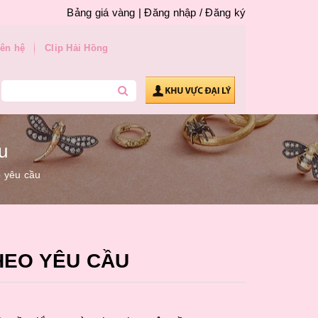
Bảng giá vàng |
Đăng nhập
/
Đăng ký
iên hệ
Clip Hải Hồng
u
o yêu cầu
HEO YÊU CẦU