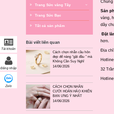
Chúng 
Trang Sức vàng Tây
Sản ph
Trang Sức Bạc
vàng, h
dây ch
Tất cả sản phẩm
Đặt là
hơn.
Bài viết liên quan
Tài khoản
Địa ch
Cách chọn nhẫn cầu hôn
đẹp để nàng “gật đầu ” mà
Hotlin
Không Cần Suy Nghĩ
14/06/2026
Đăng nhập
32 Trầ
Hotlin
Zalo
CÁCH CHỌN NHẪN
CƯỚI HOÀN HẢO KHIẾN
BẠN ƯNG Ý NHẤT
14/06/2026