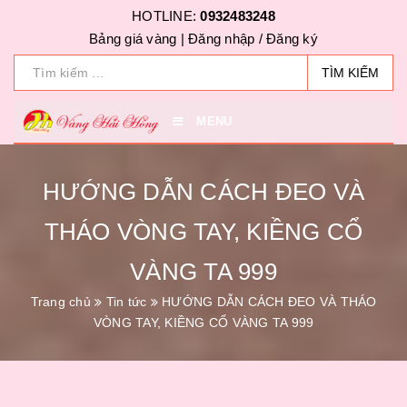
HOTLINE:
0932483248
Bảng giá vàng |
Đăng nhập
/
Đăng ký
TÌM KIẾM
MENU
HƯỚNG DẪN CÁCH ĐEO VÀ
THÁO VÒNG TAY, KIỀNG CỔ
VÀNG TA 999
Trang chủ
Tin tức
HƯỚNG DẪN CÁCH ĐEO VÀ THÁO
VÒNG TAY, KIỀNG CỔ VÀNG TA 999