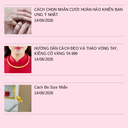
CÁCH CHỌN NHẪN CƯỚI HOÀN HẢO KHIẾN BẠN
ƯNG Ý NHẤT
14/06/2026
HƯỚNG DẪN CÁCH ĐEO VÀ THÁO VÒNG TAY,
KIỀNG CỔ VÀNG TA 999
14/06/2026
Cách Đo Size Nhẫn
14/06/2026