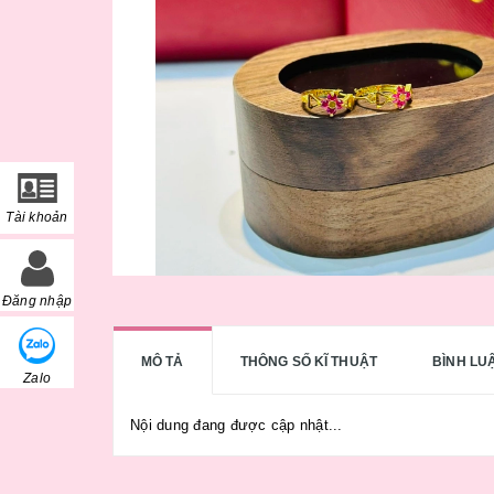
Tài khoản
Đăng nhập
MÔ TẢ
THÔNG SỐ KĨ THUẬT
BÌNH LU
Zalo
Nội dung đang được cập nhật...